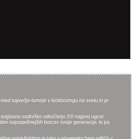
med največje turnirje v kickboxingu na svetu in je
je s soglasno sodniško odločitvijo 3:0 najprej ugnal
 eden najuspešnejših borcev svoje generacije, ki pa
ine point-fighting in tako v slovensko bero odličij v