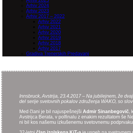
Arhiv 2025
Arhiv 2024
Arhiv 2023
Arhiv 2017 – 2022
Arhiv 2022
Arhiv 2021
Arhiv 2020
Arhiv 2019
Arhiv 2018
Arhiv 2017
Gradiva Trenerskih Predavanj
Innsbruck, Avstrija, 23.4.2017 – Na jubilejnem, že dva
del serije svetovnih pokalov združenja WAKO, so slovens
Med člani je bil najuspešnejši
Admir Sinanbegovič
, 
Avstrijca Berata, v polfinalu z enakim rezultatom še N
ni bil kos našemu izkušenemu svetovnemu podprvaku, ki
32-letni
član izolskega KiT-a
je uspeh na svetovnem pok