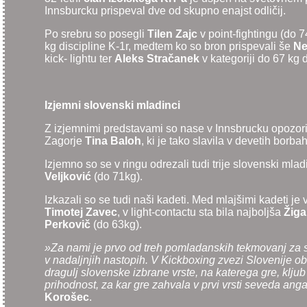
Innsburcku prispeval dve od skupno enajst odličij.
Po srebru so posegli
Tilen Zajc
v point-fightingu (do 
kg discipline K-1r, medtem ko so bron prispevali še
Ne
kick- lightu ter
Aleks Stračanek
v kategoriji do 67 kg d
Izjemni slovenski mladinci
Z izjemnimi predstavami so nase v Innsbrucku opozorili
Zagorje
Tina Baloh
, ki je tako slavila v devetih borba
Izjemno so se v ringu odrezali tudi trije slovenski mladin
Veljković
(do 71kg).
Izkazali so se tudi naši kadeti. Med mlajšimi kadeti je v
Timotej Zavec
, v light-contactu sta bila najboljša
Žiga
Perkovič
(do 63kg).
»Za nami je prvo od treh pomladanskih tekmovanj za sv
v nadaljnjih nastopih. V Kickboxing zvezi Slovenije o
dragulj slovenske izbrane vrste, na katerega gre, klju
prihodnost, za kar gre zahvala v prvi vrsti seveda an
Korošec
.