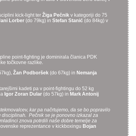
iplini kick-light ter
Žiga Pečnik
v kategoriji do 75
Jani Lorber
(do 79kg) in
Stefan Stanić
(do 84kg) v
pline point-fighting je dominirala članica PDK
like točkovne razlike.
57kg),
Žan Podboršek
(do 67kg) in
Nemanja
tarejšimi kadeti pa v point-fightingu do 52 kg
pa
Igor Zoran Dular
(do 57kg) in
Mark Antonij
h tekmovalcev, kar pa načrtujemo, da se bo popravilo
g disciplinah. Pečnik se je ponovno izkazal za
 mladinci znova potrdili naše dobre temelje za
r slovenske reprezentance v kickboxingu
Bojan