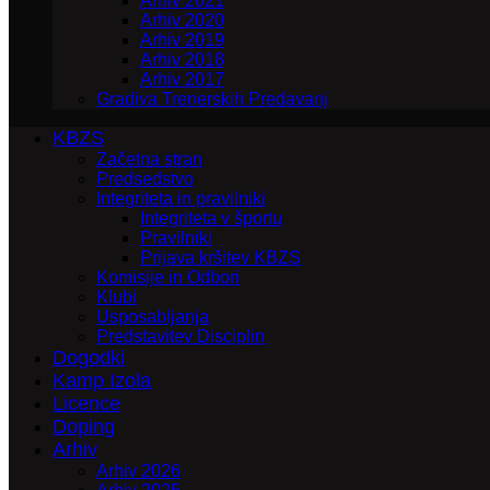
Arhiv 2021
Arhiv 2020
Arhiv 2019
Arhiv 2018
Arhiv 2017
Gradiva Trenerskih Predavanj
KBZS
Začetna stran
Predsedstvo
Integriteta in pravilniki
Integriteta v športu
Pravilniki
Prijava kršitev KBZS
Komisije in Odbori
Klubi
Usposabljanja
Predstavitev Disciplin
Dogodki
Kamp Izola
Licence
Doping
Arhiv
Arhiv 2026