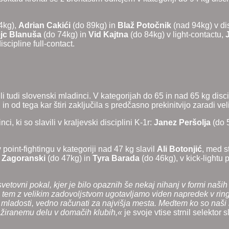
74kg),
Adrian Cakići
(do 89kg) in
Blaž Potočnik
(nad 94kg) v disc
jc Blanuša
(do 74kg) in
Vid Kajtna
(do 84kg) v light-contactu,
iscipline full-contact.
 tudi slovenski mladinci. V kategorijah do 65 in nad 65 kg disci
h in od tega kar štiri zaključila s predčasno prekinitvijo zaradi ve
ci, ki so slavili v kraljevski disciplini K-1r:
Janez Peršolja
(do 
 point-fightingu v kategoriji nad 47 kg slavil
Ali Botonjić
, med s
 Zagoranski
(do 47kg) in
Tyra Barada
(do 46kg), v kick-lightu 
etovni pokal, kjer je bilo opaznih še nekaj nihanj v formi naši
b tem z velikim zadovoljstvom ugotavljamo viden napredek v rin
b mladosti, vedno računati za najvišja mesta. Medtem ko so naši
gažiranemu delu v domačih klubih,«
je svoje vtise strnil selekto