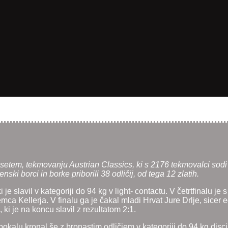
jsetem, tekmovanju Austrian Classics, ki s 2176 tekmovalci sodi 
ki borci in borke priborili 38 odličij, od tega 12 zlatih.
ki je slavil v kategoriji do 94 kg v light- contactu. V četrtfinalu 
emca Kellerja. V finalu ga je čakal mladi Hrvat Jure Drlje, sicer
 je na koncu slavil z rezultatom 2:1.
alu kronal še z bronastim odličjem v kategoriji do 94 kg discipl