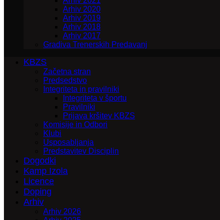
Arhiv 2021
Arhiv 2020
Arhiv 2019
Arhiv 2018
Arhiv 2017
Gradiva Trenerskih Predavanj
KBZS
Začetna stran
Predsedstvo
Integriteta in pravilniki
Integriteta v športu
Pravilniki
Prijava kršitev KBZS
Komisije in Odbori
Klubi
Usposabljanja
Predstavitev Disciplin
Dogodki
Kamp Izola
Licence
Doping
Arhiv
Arhiv 2026