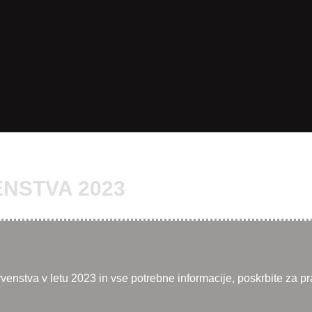
NSTVA 2023
enstva v letu 2023 in vse potrebne informacije, poskrbite za p