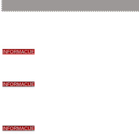
DRŽAVNO PRVENSTVO
E-KICKBOXING 2023
INFORMACIJE
Državno prvenstvo v KICK L
INFORMACIJE
Državno prvenstvo v
Point Fighting-u
INFORMACIJE