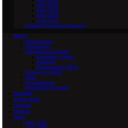
Arhiv 2021
Arhiv 2020
Arhiv 2019
Arhiv 2018
Arhiv 2017
Gradiva Trenerskih Predavanj
KBZS
Začetna stran
Predsedstvo
Integriteta in pravilniki
Integriteta v športu
Pravilniki
Prijava kršitev KBZS
Komisije in Odbori
Klubi
Usposabljanja
Predstavitev Disciplin
Dogodki
Kamp Izola
Licence
Doping
Arhiv
Arhiv 2026