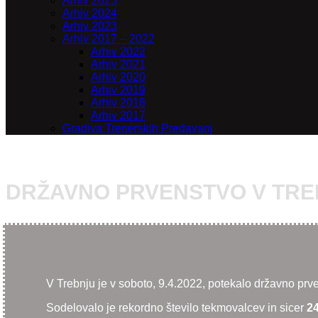
Arhiv 2025
Arhiv 2024
Arhiv 2023
Arhiv 2017 – 2022
Arhiv 2022
Arhiv 2021
Arhiv 2020
Arhiv 2019
Arhiv 2018
Arhiv 2017
Gradiva Trenerskih Predavanj
DRŽAVNO PRVENSTVO V TR
V Trebnju je v soboto, 9.4.2022, potekalo državno prvens
Sodelovalo je rekordno število tekmovalcev in sicer
24