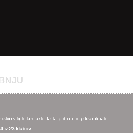
EBNJU
tvo v light kontaktu, kick lightu in ring disciplinah.
4 iz 23 klubov
.