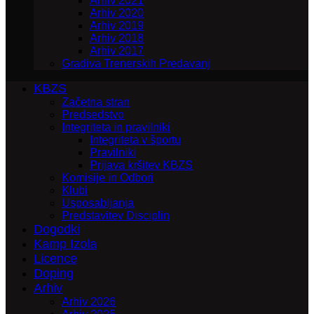
Arhiv 2021
Arhiv 2020
Arhiv 2019
Arhiv 2018
Arhiv 2017
Gradiva Trenerskih Predavanj
KBZS
Začetna stran
Predsedstvo
Integriteta in pravilniki
Integriteta v športu
Pravilniki
Prijava kršitev KBZS
Komisije in Odbori
Klubi
Usposabljanja
Predstavitev Disciplin
Dogodki
Kamp Izola
Licence
Doping
Arhiv
Arhiv 2026