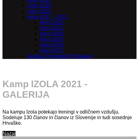
Arhiv 2025
Arhiv 2024
Arhiv 2023
Arhiv 2017 – 2022
Arhiv 2022
Arhiv 2021
Arhiv 2020
Arhiv 2019
Arhiv 2018
Arhiv 2017
Gradiva Trenerskih Predavanj
Kamp IZOLA 2021 -
GALERIJA
Na kampu Izola potekajo treningi v odličnem vzdušju.
Sodeluje 130 članov in članov iz Slovenije in tudi sosednje
Hrvaške.
Nazaj