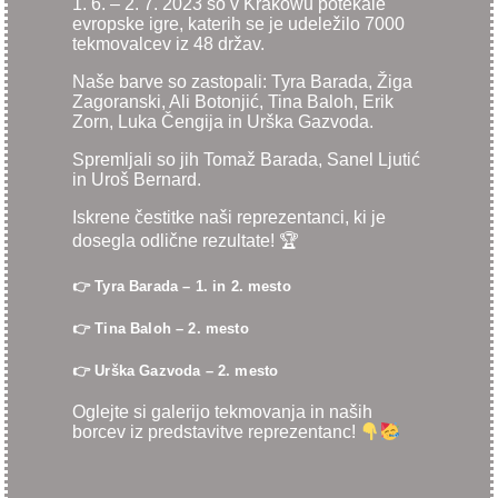
1. 6. – 2. 7. 2023 so v Krakowu potekale
evropske igre, katerih se je udeležilo 7000
tekmovalcev iz 48 držav.
Naše barve so zastopali: Tyra Barada, Žiga
Zagoranski, Ali Botonjić, Tina Baloh, Erik
Zorn, Luka Čengija in Urška Gazvoda.
Spremljali so jih Tomaž Barada, Sanel Ljutić
in Uroš Bernard.
Iskrene čestitke naši reprezentanci, ki je
dosegla odlične rezultate! 🏆
👉 Tyra Barada – 1. in 2. mesto
👉 Tina Baloh – 2. mesto
👉 Urška Gazvoda – 2. mesto
Oglejte si galerijo tekmovanja in naših
borcev iz predstavitve reprezentanc!