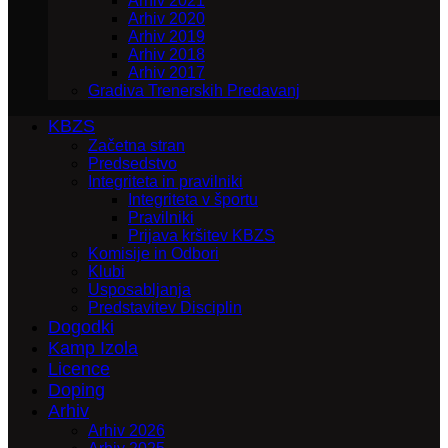
Arhiv 2021
Arhiv 2020
Arhiv 2019
Arhiv 2018
Arhiv 2017
Gradiva Trenerskih Predavanj
KBZS
Začetna stran
Predsedstvo
Integriteta in pravilniki
Integriteta v športu
Pravilniki
Prijava kršitev KBZS
Komisije in Odbori
Klubi
Usposabljanja
Predstavitev Disciplin
Dogodki
Kamp Izola
Licence
Doping
Arhiv
Arhiv 2026