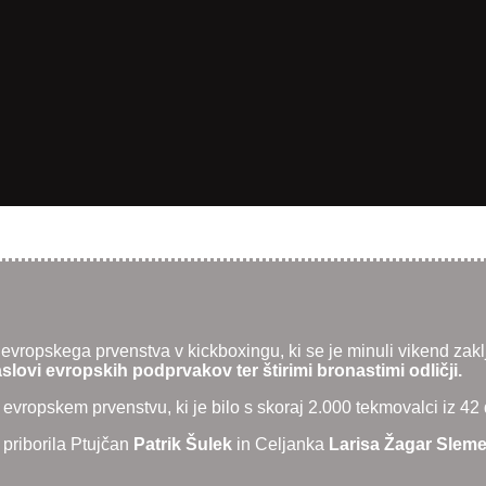
evropskega prvenstva v kickboxingu, ki se je minuli vikend zak
lovi evropskih podprvakov ter štirimi bronastimi odličji.
ropskem prvenstvu, ki je bilo s skoraj 2.000 tekmovalci iz 42 drž
 priborila Ptujčan
Patrik Šulek
in Celjanka
Larisa Žagar Slem