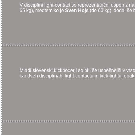
V disciplini light-contact so reprezentančni uspeh z n
65 kg), medtem ko je
Sven Hojs
(do 63 kg) dodal še 
Mladi slovenski kickboxerji so bili še uspešnejši v vrst
kar dveh disciplinah, light-contactu in kick-lightu, obak