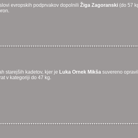
aslovi evropskih podprvakov dopolnili
Žiga Zagoranski
(do 57 k
bron.
ah starejših kadetov, kjer je
Luka Ornek Mikša
suvereno opravil
rat v kategoriji do 47 kg.