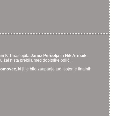
ini K-1 nastopila
Janez Peršolja in Nik Arnšek
.
žal nista prebila med dobitnike odličij.
 Homovec,
ki ji je bilo zaupanje tudi sojenje finalnih