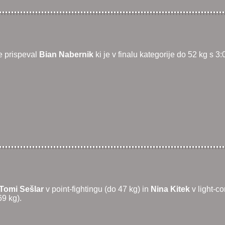
e prispeval
Bian Nabernik
ki je v finalu kategorije do 52 kg s 3
Tomi Sešlar
v point-fightingu (do 47 kg) in
Nina Kitek
v light-c
69 kg).