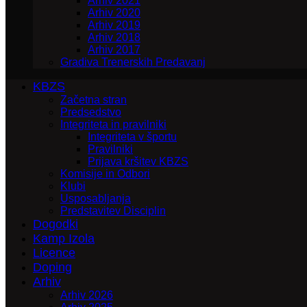
Arhiv 2021
Arhiv 2020
Arhiv 2019
Arhiv 2018
Arhiv 2017
Gradiva Trenerskih Predavanj
KBZS
Začetna stran
Predsedstvo
Integriteta in pravilniki
Integriteta v športu
Pravilniki
Prijava kršitev KBZS
Komisije in Odbori
Klubi
Usposabljanja
Predstavitev Disciplin
Dogodki
Kamp Izola
Licence
Doping
Arhiv
Arhiv 2026