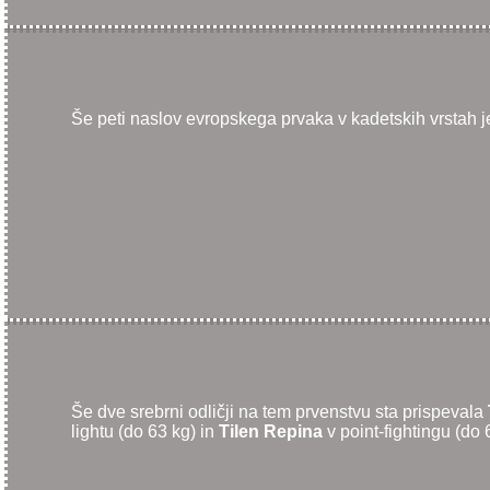
Še peti naslov evropskega prvaka v kadetskih vrstah j
Še dve srebrni odličji na tem prvenstvu sta prispevala
lightu (do 63 kg) in
Tilen Repina
v point-fightingu (do 