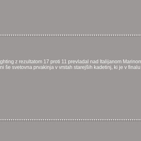
-fighting z rezultatom 17 proti 11 prevladal nad Italijanom Marino
 še svetovna prvakinja v vrstah starejših kadetinj, ki je v fina