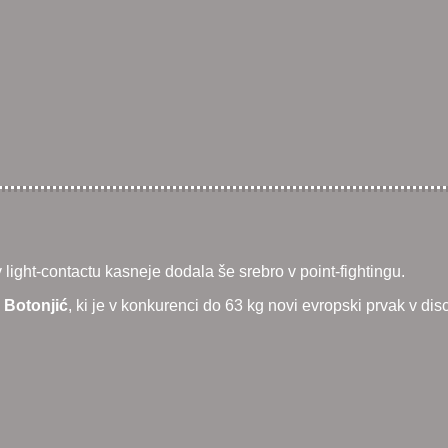
light-contactu kasneje dodala še srebro v point-fightingu.
 Botonjić
, ki je v konkurenci do 63 kg novi evropski prvak v disci