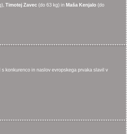
g),
Timotej Zavec
(do 63 kg) in
Maša Kenjalo
(do
 s konkurenco in naslov evropskega prvaka slavil v