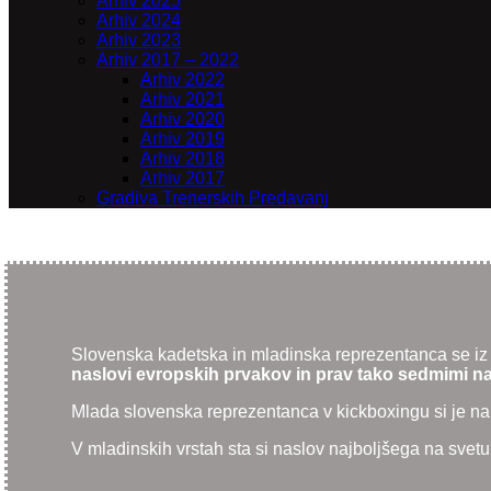
Arhiv 2025
Arhiv 2024
Arhiv 2023
Arhiv 2017 – 2022
Arhiv 2022
Arhiv 2021
Arhiv 2020
Arhiv 2019
Arhiv 2018
Arhiv 2017
Gradiva Trenerskih Predavanj
Slovenska kadetska in mladinska reprezentanca se iz 
naslovi evropskih prvakov in prav tako sedmimi nas
Mlada slovenska reprezentanca v kickboxingu si je na ev
V mladinskih vrstah sta si naslov najboljšega na svetu