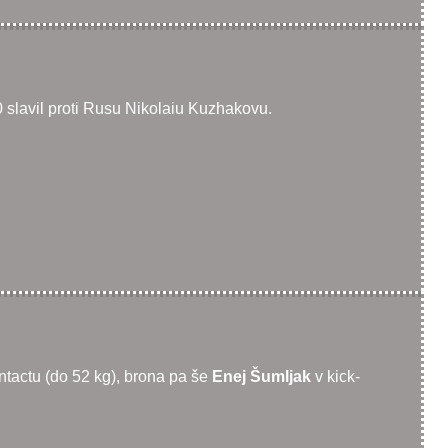
:0 slavil proti Rusu Nikolaiu Kuzhakovu.
ontactu (do 52 kg), brona pa še
Enej Šumljak
v kick-