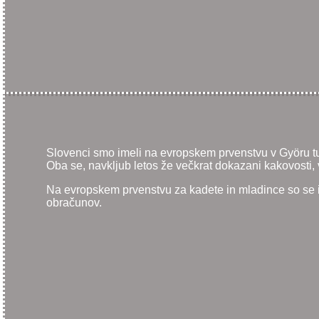
Slovenci smo imeli na evropskem prvenstvu v Györu tudi
Oba se, navkljub letos že večkrat dokazani kakovosti,
Na evropskem prvenstvu za kadete in mladince so se i
obračunov.