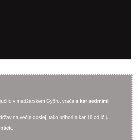
ljučilo v madžarskem Györu, vrača
s kar sedmimi
av največje doslej, tako priborila kar 18 odličij.
enšek
.