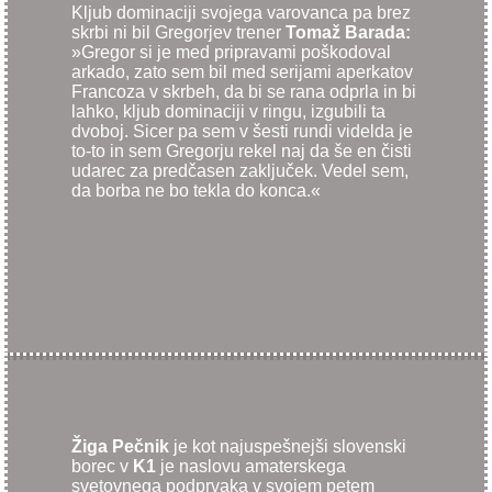
Kljub dominaciji svojega varovanca pa brez
skrbi ni bil Gregorjev trener
Tomaž Barada:
»Gregor si je med pripravami poškodoval
arkado, zato sem bil med serijami aperkatov
Francoza v skrbeh, da bi se rana odprla in bi
lahko, kljub dominaciji v ringu, izgubili ta
dvoboj. Sicer pa sem v šesti rundi videlda je
to-to in sem Gregorju rekel naj da še en čisti
udarec za predčasen zaključek. Vedel sem,
da borba ne bo tekla do konca.«
Žiga Pečnik
je kot najuspešnejši slovenski
borec v
K1
je naslovu amaterskega
svetovnega podprvaka v svojem petem