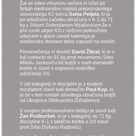
Žal se eden vrhuncev večera ni izšel po
željah mednarodno najbolj prepoznavnega
slovenskega K1 borca
Sama Petjeta
, ki je
po odločnem začetku obračuna v K-1 do 71
kg s Srbom Slobodanom Mijajlovićem že v
prvi rundi utrpel KO z nožnim polkrožnim
udarcem v glavo zaradi katerega je
mariborsko dvorano tabor zapustil na nosilih.
Presenečenja ni dovolil
David Žibrat
, ki je v
full-contactu do 91 kg proti nevarnemu Srbu
Milošu Jankoviću bil boljši v vseh elementih
borbe in slavil s soglasno sodniško
odločitvijo 3:0.
V isti kategoriji in disciplini je z enakim
rezultatom slavil tudi domačim
Paul Kop
, ki
je bil v treh rundah silovitega obračuna boljši
od Ukrajinca Oleksandra Dzhafarova.
V svojem profesionalnem debiju je slavil tudi
Žan Podboršek
, ki je v kategoriji do 71 kg
discipline K-1 s taktično borbo s 3:0 slavil
proti Srbu Dušanu Radoviću.