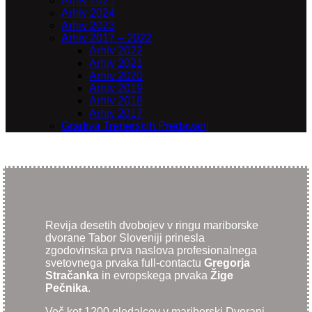
Arhiv 2025
Arhiv 2024
Arhiv 2023
Arhiv 2017 – 2022
Arhiv 2022
Arhiv 2021
Arhiv 2020
Arhiv 2019
Arhiv 2018
Arhiv 2017
Gradiva Trenerskih Predavanj
Revija desetih dvobojev v ringu mariborske
dvorane Tabor Sloveniji prinesla
zgodovinska prva naslova profesionalnega
svetovnega prvaka full-contactu
Gregorja
Stračanka
in evropskega prvaka
Žige
Pečnika
.
Več kot 1200 gledalcev v mariborski Dvorani