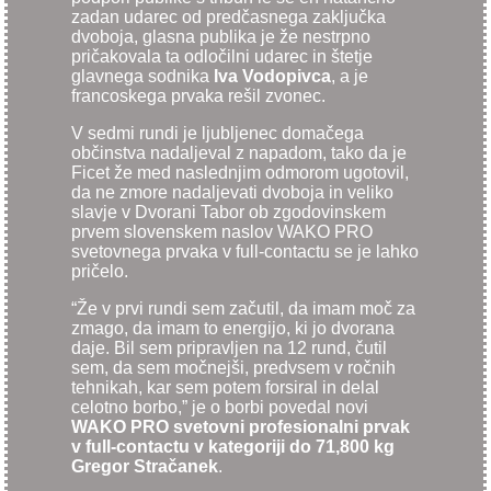
zadan udarec od predčasnega zaključka
dvoboja, glasna publika je že nestrpno
pričakovala ta odločilni udarec in štetje
glavnega sodnika
Iva Vodopivca
, a je
francoskega prvaka rešil zvonec.
V sedmi rundi je ljubljenec domačega
občinstva nadaljeval z napadom, tako da je
Ficet že med naslednjim odmorom ugotovil,
da ne zmore nadaljevati dvoboja in veliko
slavje v Dvorani Tabor ob zgodovinskem
prvem slovenskem naslov WAKO PRO
svetovnega prvaka v full-contactu se je lahko
pričelo.
“Že v prvi rundi sem začutil, da imam moč za
zmago, da imam to energijo, ki jo dvorana
daje. Bil sem pripravljen na 12 rund, čutil
sem, da sem močnejši, predvsem v ročnih
tehnikah, kar sem potem forsiral in delal
celotno borbo,” je o borbi povedal novi
WAKO PRO svetovni profesionalni prvak
v full-contactu v kategoriji do 71,800 kg
Gregor Stračanek
.