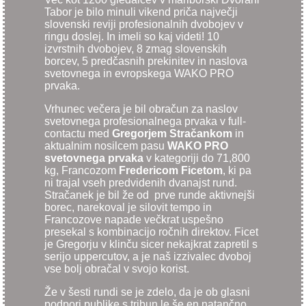
Tabor je bilo minuli vikend priča največji
slovenski reviji profesionalnih dvobojev v
ringu doslej. In imeli so kaj videti! 10
izvrstnih dvobojev, 8 zmag slovenskih
borcev, 5 predčasnih prekinitev in naslova
svetovnega in evropskega WAKO PRO
prvaka.
Vrhunec večera je bil obračun za naslov
svetovnega profesionalnega prvaka v full-
contactu med
Gregorjem Stračankom
in
aktualnim nosilcem pasu
WAKO PRO
svetovnega prvaka
v kategoriji do 71,800
kg, Francozom
Fredericom Ficetom
, ki pa
ni trajal vseh predvidenih dvanajst rund.
Stračanek je bil že od prve runde aktivnejši
borec, narekoval je silovit tempo in
Francozove napade večkrat uspešno
presekal s kombinacijo ročnih direktov. Ficet
je Gregorju v klinču sicer nekajkrat zapretil s
serijo uppercutov, a je naš izzivalec dvoboj
vse bolj obračal v svojo korist.
Že v šesti rundi se je zdelo, da je ob glasni
podpori publike s tribun le še en natančno