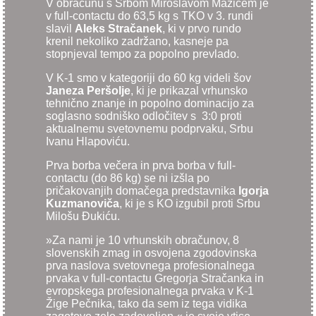
V obračunu s Srbom Miroslavom Mazićem je
v full-contactu do 63,5 kg s TKO v 3. rundi
slavil
Aleks Stračanek
, ki v prvo rundo
krenil nekoliko zadržano, kasneje pa
stopnjeval tempo za popolno prevlado.
V K-1 smo v kategoriji do 60 kg videli šov
Janeza Peršolje
, ki je prikazal vrhunsko
tehnično znanje in popolno dominacijo za
soglasno sodniško odločitev s 3:0 proti
aktualnemu svetovnemu podprvaku, Srbu
Ivanu Hlapoviću.
Prva borba večera in prva borba v full-
contactu (do 86 kg) se ni izšla po
pričakovanjih domačega predstavnika
Igorja
Kuzmanoviča
, ki je s KO izgubil proti Srbu
Milošu Đukiću.
»Za nami je 10 vrhunskih obračunov, 8
slovenskih zmag in osvojena zgodovinska
prva naslova svetovnega profesionalnega
prvaka v full-contactu Gregorja Stračanka in
evropskega profesionalnega prvaka v K-1
Žige Pečnika, tako da sem iz tega vidika