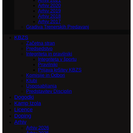
Arhiv 2021
Arhiv 2020
Arhiv 2019
Arhiv 2018
Arhiv 2017
Gradiva Trenerskih Predavanj
KBZS
Začetna stran
Predsedstvo
Integriteta in pravilniki
Integriteta v športu
Pravilniki
Prijava kršitev KBZS
Komisije in Odbori
Klubi
Usposabljanja
Predstavitev Disciplin
Dogodki
Kamp Izola
Licence
Doping
Arhiv
Arhiv 2026