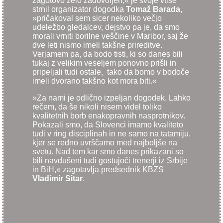
zagotovo zelo zadovoljen,« je svoje vtise
strnil organizator dogodka
Tomaž Barada
,
»pričakoval sem sicer nekoliko večjo
udeležbo gledalcev, dejstvo pa je, da smo
morali vrniti borilne veščine v Maribor, saj že
dve leti nismo imeli takšne prireditve.
Verjamem pa, da bodo tisti, ki so danes bili
tukaj z velikim veseljem ponovno prišli in
pripeljali tudi ostale, tako da bomo v bodoče
imeli dvorano takšno kot mora biti.«
»Za nami je odlično izpeljan dogodek. Lahko
rečem, da še nikoli nisem videl toliko
kvalitetnih borb enakopravnih nasprotnikov.
Pokazali smo, da Slovenci imamo kvaliteto
tudi v ring disciplinah in ne samo na tatamiju,
kjer se redno uvrščamo med najboljše na
svetu. Nad tem kar smo danes prikazani so
bili navdušeni tudi gostujoči trenerji iz Srbije
in BiH,« zagotavlja predsednik KBZS
Vladimir Sitar
.