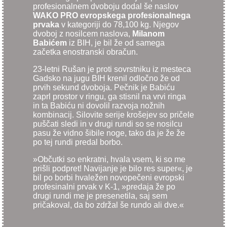
profesionalnem dvoboju dodal še naslov
WAKO PRO evropskega profesionalnega
prvaka
v kategoriji do 78,100 kg. Njegov
dvoboj z nosilcem naslova,
Milanom
Babićem
iz BIH, je bil že od samega
začetka enostranski obračun.
23-letni Rušan je proti sovrstniku iz mesteca
Gadsko na jugu BIH krenil odločno že od
prvih sekund dvoboja. Pečnik je Babiću
zaprl prostor v ringu, ga stisnil na vrvi ringa
in ta Babiću ni dovolil razvoja nožnih
kombinacij. Silovite serije krošejev so pričele
puščati sledi in v drugi rundi so se nosilcu
pasu že vidno šibile noge, tako da je že že
po tej rundi predal borbo.
»Občutki so enkratni, hvala vsem, ki so me
prišli podpret! Navijanje je bilo res super«, je
bil po borbi hvaležen novopečeni evropski
profesinalni prvak v K-1, »predaja že po
drugi rundi me je presenetila, saj sem
pričakoval, da bo zdržal še rundo ali dve.«