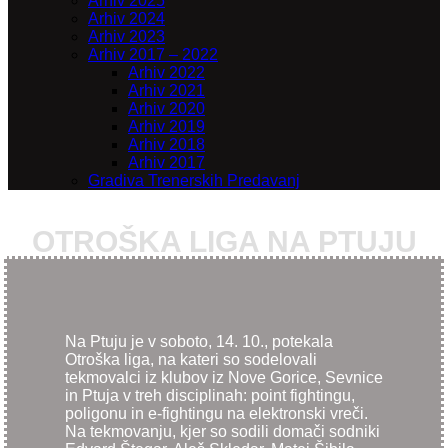
Arhiv 2025
Arhiv 2024
Arhiv 2023
Arhiv 2017 – 2022
Arhiv 2022
Arhiv 2021
Arhiv 2020
Arhiv 2019
Arhiv 2018
Arhiv 2017
Gradiva Trenerskih Predavanj
OTROŠKA LIGA NA PTUJU
Na Ptuju je v soboto, 14. 10., potekala
Otroška liga, na kateri so sodelovali
tekmovalci iz klubov iz Nove Gorice, Sevnice
in Ptuja v treh disciplinah: point fightingu,
poligonu in e-fightingu na elektronski vreči.
Na tekmovanju, kjer so sodili domači sodniki