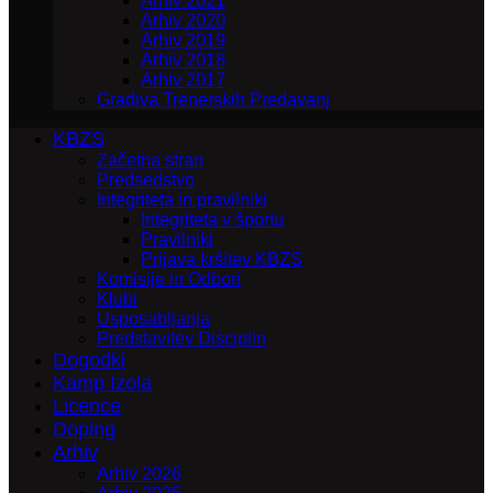
Arhiv 2021
Arhiv 2020
Arhiv 2019
Arhiv 2018
Arhiv 2017
Gradiva Trenerskih Predavanj
KBZS
Začetna stran
Predsedstvo
Integriteta in pravilniki
Integriteta v športu
Pravilniki
Prijava kršitev KBZS
Komisije in Odbori
Klubi
Usposabljanja
Predstavitev Disciplin
Dogodki
Kamp Izola
Licence
Doping
Arhiv
Arhiv 2026