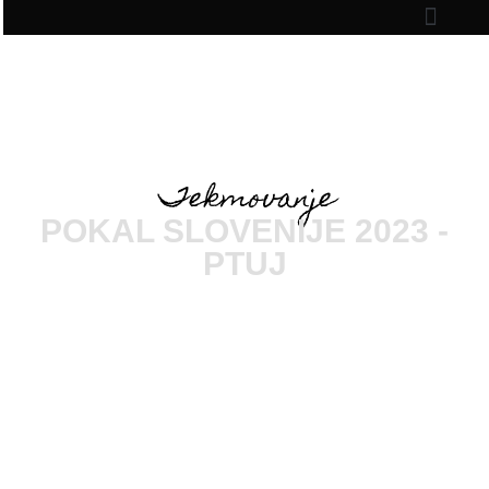
Tekmovanje
POKAL SLOVENIJE 2023 -
PTUJ