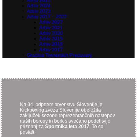
Arhiv 2025
Arhiv 2024
Arhiv 2023
Arhiv 2017 – 2022
Arhiv 2022
Arhiv 2021
Arhiv 2020
Arhiv 2019
Arhiv 2018
Arhiv 2017
Gradiva Trenerskih Predavanj
Na 34. odprtem prvenstvu Slovenije je
Kickboxing zveza Slovenije obeležila
zaključek sezone reprezentančnih nastopov
naših borcev in bork s svečano podelitvijo
priznanj za
Športnika leta 2017
. To so
postali: