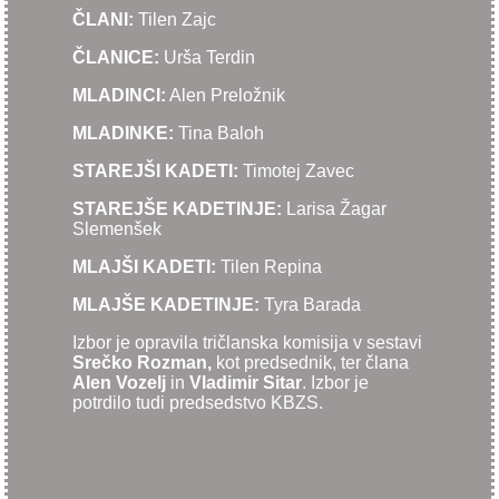
ČLANI:
Tilen Zajc
ČLANICE:
Urša Terdin
MLADINCI:
Alen Preložnik
MLADINKE:
Tina Baloh
STAREJŠI KADETI:
Timotej Zavec
STAREJŠE KADETINJE:
Larisa Žagar
Slemenšek
MLAJŠI KADETI:
Tilen Repina
MLAJŠE KADETINJE:
Tyra Barada
Izbor je opravila tričlanska komisija v sestavi
Srečko Rozman,
kot predsednik, ter člana
Alen Vozelj
in
Vladimir Sitar
. Izbor je
potrdilo tudi predsedstvo KBZS.