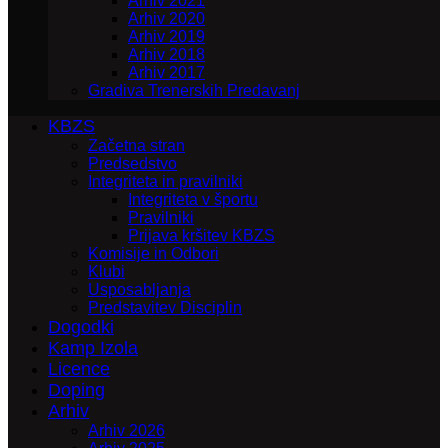
Arhiv 2021
Arhiv 2020
Arhiv 2019
Arhiv 2018
Arhiv 2017
Gradiva Trenerskih Predavanj
KBZS
Začetna stran
Predsedstvo
Integriteta in pravilniki
Integriteta v športu
Pravilniki
Prijava kršitev KBZS
Komisije in Odbori
Klubi
Usposabljanja
Predstavitev Disciplin
Dogodki
Kamp Izola
Licence
Doping
Arhiv
Arhiv 2026