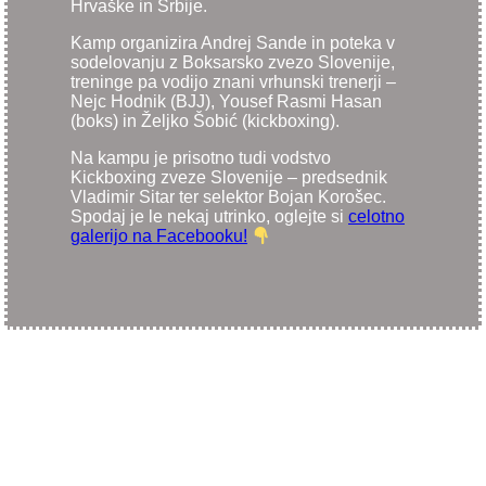
Hrvaške in Srbije.
Kamp organizira Andrej Sande in poteka v
sodelovanju z Boksarsko zvezo Slovenije,
treninge pa vodijo znani vrhunski trenerji –
Nejc Hodnik (BJJ), Yousef Rasmi Hasan
(boks) in Željko Šobić (kickboxing).
Na kampu je prisotno tudi vodstvo
Kickboxing zveze Slovenije – predsednik
Vladimir Sitar ter selektor Bojan Korošec.
Spodaj je le nekaj utrinko, oglejte si
celotno
galerijo na Facebooku!