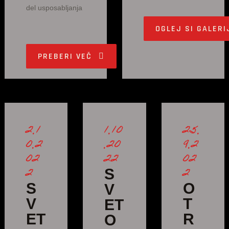
del usposabljanja
OGLEJ SI GALERI
PREBERI VEČ
2.1
1.10
25.
0.2
.20
9.2
02
22
02
2
2
S
S
O
V
V
T
ET
ET
R
O