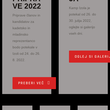
VE 2022
Kamp Izola je
potekal od 26. do
Priprave članov in
30. julija 2022,
kandidatov za
oglejte si galerijo
kadetsko in
vseh dni.
mladinsko
reprezentanco
bodo potekale v
Izoli od 24. do 26.
OGLEJ SI GALERI
8. 2022.
PREBERI VEČ