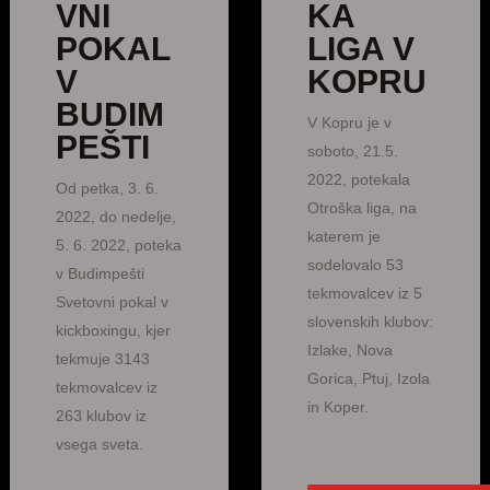
VNI
KA
POKAL
LIGA V
V
KOPRU
BUDIM
V Kopru je v
PEŠTI
soboto, 21.5.
2022, potekala
Od petka, 3. 6.
Otroška liga, na
2022, do nedelje,
katerem je
5. 6. 2022, poteka
sodelovalo 53
v Budimpešti
tekmovalcev iz 5
Svetovni pokal v
slovenskih klubov:
kickboxingu, kjer
Izlake, Nova
tekmuje 3143
Gorica, Ptuj, Izola
tekmovalcev iz
in Koper.
263 klubov iz
vsega sveta.