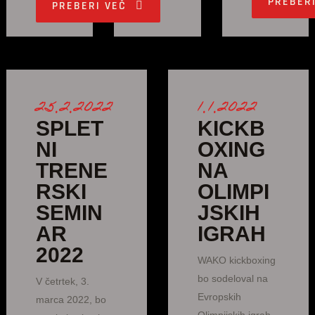
PREBER
PREBERI VEČ
25.2.2022
1.1.2022
SPLET
KICKB
NI
OXING
TRENE
NA
RSKI
OLIMPI
SEMIN
JSKIH
AR
IGRAH
2022
WAKO kickboxing
bo sodeloval na
V četrtek, 3.
Evropskih
marca 2022, bo