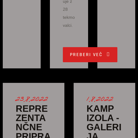
uje z
28
tekmo
valci.
PREBERI VEČ
23.8.2022
1.8.2022
REPRE
KAMP
ZENTA
IZOLA -
NČNE
GALERI
PRIPRA
JA