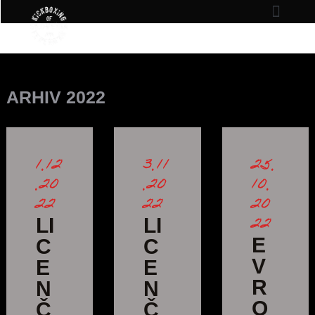
ARHIV 2022
1.12
3.11
25.
.20
.20
10.
22
22
20
22
LI
LI
E
C
C
V
E
E
R
N
N
O
Č
Č