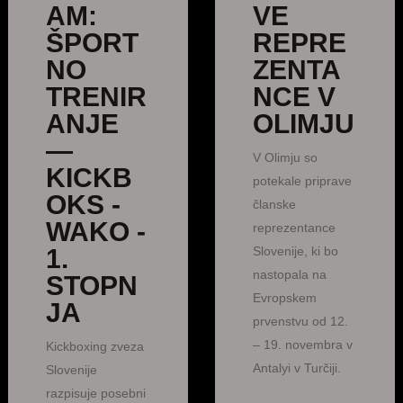
AM:
VE
ŠPORT
REPRE
NO
ZENTA
TRENIR
NCE V
ANJE
OLIMJU
—
V Olimju so
KICKB
potekale priprave
OKS -
članske
WAKO -
reprezentance
1.
Slovenije, ki bo
nastopala na
STOPN
Evropskem
JA
prvenstvu od 12.
– 19. novembra v
Kickboxing zveza
Antalyi v Turčiji.
Slovenije
razpisuje posebni