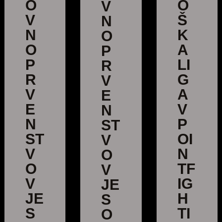
O
O
V
V
Š
N
N
K
O
O
A
P
P
LI
R
R
G
V
V
A
E
E
V
N
N
P
ST
ST
OI
V
V
N
O
O
TF
V
V
IG
JE
JE
H
S
S
TI
O