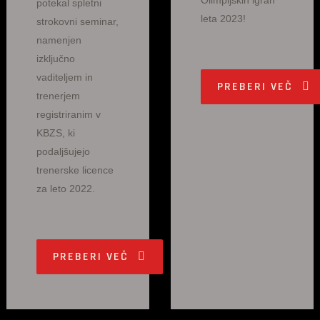
Olimpijskih igrah
potekal spletni
leta 2023!
strokovni seminar,
namenjen
izključno
vaditeljem in
PREBERI VEČ
trenerjem
registriranim v
KBZS, ki
podaljšujejo
trenerske licence
za leto 2022.
PREBERI VEČ