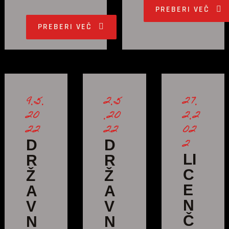
PREBERI VEČ
PREBERI VEČ
9.5.
2.5
27.
20
.20
2.2
22
22
02
2
D
D
LI
R
R
C
Ž
Ž
E
A
A
N
V
V
Č
N
N