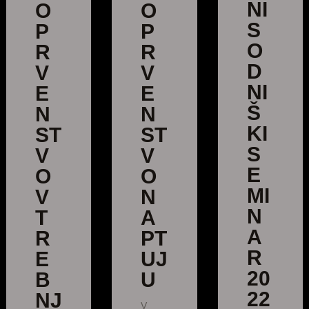
NI
O
O
S
P
P
O
R
R
D
V
V
NI
E
E
Š
N
N
KI
ST
ST
S
V
V
E
O
O
MI
V
N
N
T
A
A
R
PT
R
E
UJ
20
B
U
22
NJ
V