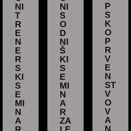
P
NI
NI
S
T
S
K
R
O
O
E
D
P
N
NI
R
E
Š
V
R
KI
E
S
S
N
KI
E
ST
S
MI
V
E
N
O
MI
A
V
N
R
A
A
ZA
N
R
LE