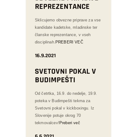
REPREZENTANCE
Sklicujemo obvezne priprave za vse
kandidate kadetske, mladinske ter
članske reprezentance, v vseh
disciplinah.
PREBERI VEČ
16.9.2021
SVETOVNI POKAL V
BUDIMPEŠTI
Od četrtka, 16.9. do nedelje, 19.9.
poteka v Budimpešti tekma za
Svetovni pokal v kickboxingu. Iz
Slovenije potuje okrog 70
tekmovalcev!
Preberi več
6.6.2021