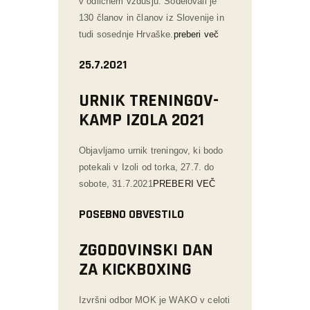
v odličnem vzdušju. Sodelovali je
130 članov in članov iz Slovenije in
tudi sosednje Hrvaške.
preberi več
25.7.2021
URNIK TRENINGOV-
KAMP IZOLA 2021
Objavljamo urnik treningov, ki bodo
potekali v Izoli od torka, 27.7. do
sobote, 31.7.2021
PREBERI VEČ
POSEBNO OBVESTILO
ZGODOVINSKI DAN
ZA KICKBOXING
Izvršni odbor MOK je WAKO v celoti